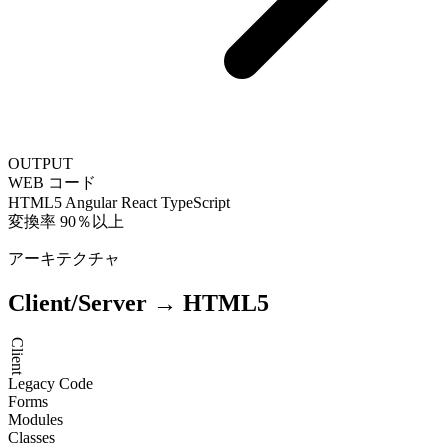
OUTPUT
WEB コード
HTML5
Angular
React
TypeScript
変換率 90％以上
アーキテクチャ
Client/Server → HTML5
Client
Legacy Code
Forms
Modules
Classes