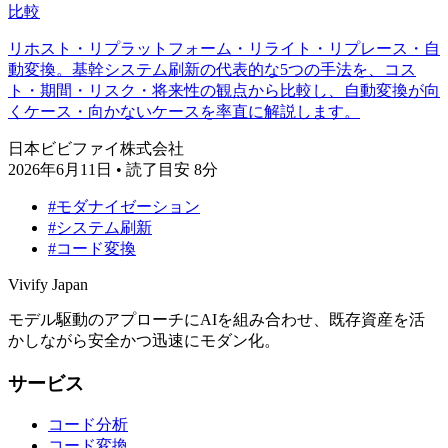
比較
リホスト・リプラットフォーム・リライト・リプレース・自
動変換。基幹システム刷新の代表的な5つの手法を、コス
ト・期間・リスク・将来性の観点から比較し、自動変換が向
くケース・向かないケースを率直に解説します。
日本ビビファイ株式会社
2026年6月11日
•
読了目安 8分
#モダナイゼーション
#システム刷新
#コード変換
Vivify Japan
モデル駆動のアプローチにAIを組み合わせ、既存資産を活
かしながら安全かつ迅速にモダン化。
サービス
コード分析
コード変換